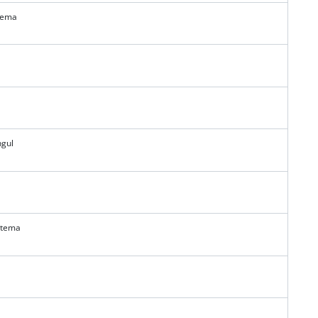
tema
gul
etema