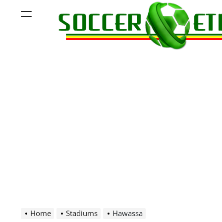
Skip
Menu
to
content
Soccer
Ethiopia
Home
Stadiums
Hawassa