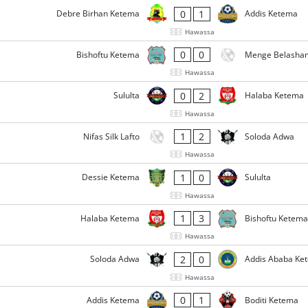
0
1
Debre Birhan Ketema
Addis Ketema
Hawassa
0
0
Bishoftu Ketema
Menge Belashan
Hawassa
0
2
Sululta
Halaba Ketema
Hawassa
1
2
Nifas Silk Lafto
Soloda Adwa
Hawassa
1
0
Dessie Ketema
Sululta
Hawassa
1
3
Halaba Ketema
Bishoftu Ketema
Hawassa
2
0
Soloda Adwa
Addis Ababa Ke
Hawassa
0
1
Addis Ketema
Boditi Ketema