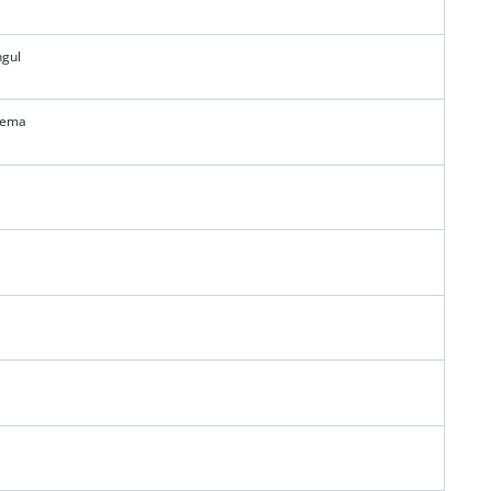
gul
tema