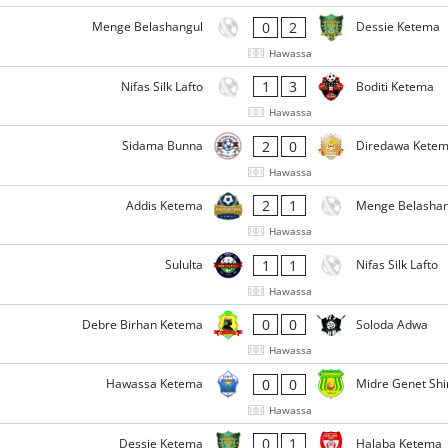
0
2
Menge Belashangul
Dessie Ketema
Hawassa
1
3
Nifas Silk Lafto
Boditi Ketema
Hawassa
2
0
Sidama Bunna
Diredawa Kete
Hawassa
2
1
Addis Ketema
Menge Belashan
Hawassa
1
1
Sululta
Nifas Silk Lafto
Hawassa
0
0
Debre Birhan Ketema
Soloda Adwa
Hawassa
0
0
Hawassa Ketema
Midre Genet Shi
Hawassa
0
1
Dessie Ketema
Halaba Ketema