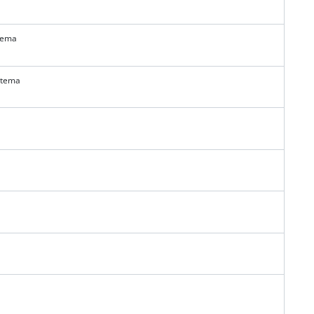
tema
etema