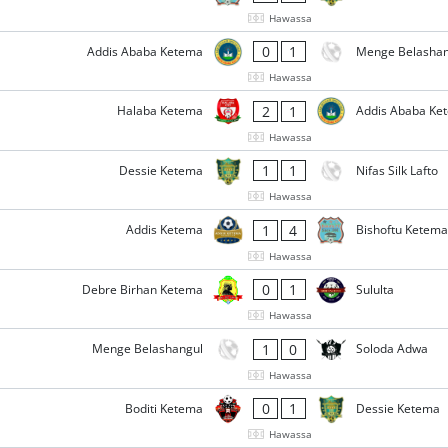
Hawassa
0
1
Addis Ababa Ketema
Menge Belashan
Hawassa
2
1
Halaba Ketema
Addis Ababa Ke
Hawassa
1
1
Dessie Ketema
Nifas Silk Lafto
Hawassa
1
4
Addis Ketema
Bishoftu Ketema
Hawassa
0
1
Debre Birhan Ketema
Sululta
Hawassa
1
0
Menge Belashangul
Soloda Adwa
Hawassa
0
1
Boditi Ketema
Dessie Ketema
Hawassa