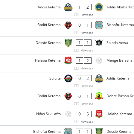
1
2
Addis Ketema
Addis Ababa Ke
Hawassa
0
1
Boditi Ketema
Bishoftu Ketema
Hawassa
1
1
Dessie Ketema
Soloda Adwa
Hawassa
1
2
Halaba Ketema
Menge Belashan
Hawassa
0
2
Sululta
Addis Ketema
Hawassa
0
1
Boditi Ketema
Debre Birhan K
Hawassa
0
5
Nifas Silk Lafto
Halaba Ketema
Hawassa
1
1
Bishoftu Ketema
Dessie Ketema