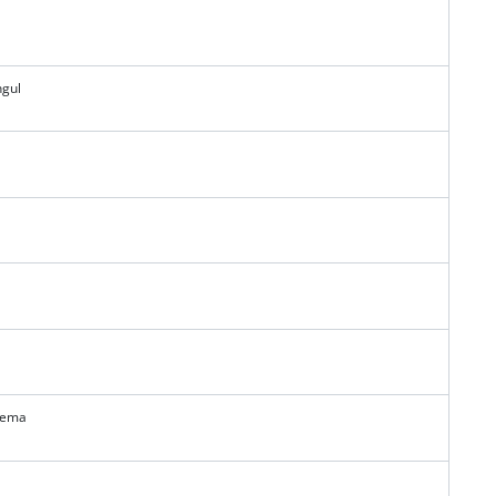
gul
tema