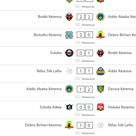
Hawassa
2
2
Boditi Ketema
Addis Ababa Ke
Hawassa
2
0
Bishoftu Ketema
Debre Birhan K
Hawassa
0
1
Sululta
Boditi Ketema
Hawassa
1
1
Nifas Silk Lafto
Addis Ketema
Hawassa
1
2
Addis Ababa Ketema
Dessie Ketema
Hawassa
0
0
Soloda Adwa
Halaba Ketema
Hawassa
1
0
Debre Birhan Ketema
Nifas Silk Lafto
Hawassa