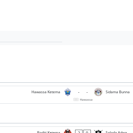
-
-
Hawassa Ketema
Sidama Bunna
Hawassa
2
0
Boditi Ketema
Soloda Adwa