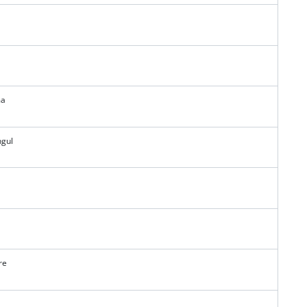
ma
gul
re