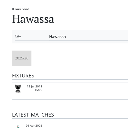
0 min read
Estimated
Hawassa
read
time
Hawassa
City
FIXTURES
12 Jul 2018
15:00
LATEST MATCHES
26 Apr 2026