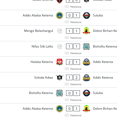
Hawassa
0
1
Addis Ababa Ketema
Sululta
Hawassa
1
1
Menge Belashangul
Debre Birhan K
Hawassa
1
1
Nifas Silk Lafto
Bishoftu Ketema
Hawassa
2
1
Halaba Ketema
Addis Ketema
Hawassa
1
2
Soloda Adwa
Addis Ketema
Hawassa
0
1
Bishoftu Ketema
Sululta
Hawassa
0
1
Addis Ababa Ketema
Debre Birhan K
Hawassa